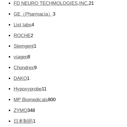
2
FD NEURO TECHMOLOGIES,INC.
21
产
1
品
3
GE（Pharmacia）
3
个
个
产
4
List labs
4
产
品
个
品
2
ROCHE
2
产
个
品
1
Stemgent
1
产
个
品
8
viagen
8
产
个
品
9
Chondrex
9
产
个
品
1
DAKO
1
产
个
品
1
Hypoxyprobe
11
产
1
品
8
MP Biomedicals
800
个
0
产
3
ZYMO
348
0
品
4
个
1
日本制药
1
8