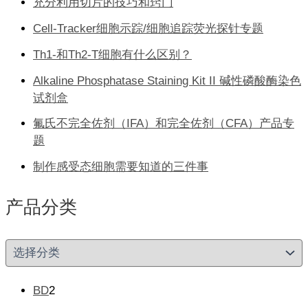
充分利用切片的技巧和窍门
Cell-Tracker细胞示踪/细胞追踪荧光探针专题
Th1-和Th2-T细胞有什么区别？
Alkaline Phosphatase Staining Kit II 碱性磷酸酶染色
试剂盒
氟氏不完全佐剂（IFA）和完全佐剂（CFA）产品专
题
制作感受态细胞需要知道的三件事
产品分类
产
品
分
类
2
BD
2
个