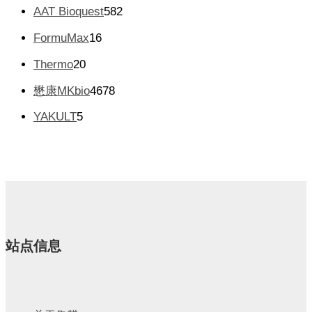
产
个
个
5
AAT Bioquest
582
品
产
产
8
品
1
FormuMax
16
品
2
6
个
2
Thermo
20
个
产
0
产
4
懋康MKbio
4678
品
个
品
6
产
5
YAKULT
5
7
品
个
8
产
个
品
产
品
站点信息