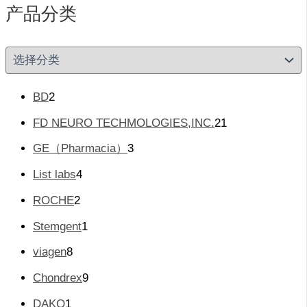
产品分类
产
品
分
类
2
BD
2
个
2
FD NEURO TECHMOLOGIES,INC.
21
产
1
品
3
GE（Pharmacia）
3
个
个
产
4
List labs
4
产
品
个
品
2
ROCHE
2
产
个
品
1
Stemgent
1
产
个
品
8
viagen
8
产
个
品
9
Chondrex
9
产
个
品
1
DAKO
1