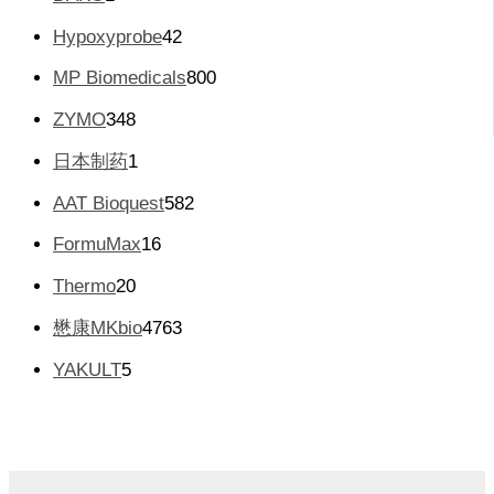
产
个
品
4
Hypoxyprobe
42
产
2
品
8
MP Biomedicals
800
个
0
产
3
ZYMO
348
0
品
4
个
1
日本制药
1
8
产
个
个
5
AAT Bioquest
582
品
产
产
8
品
1
FormuMax
16
品
2
6
个
2
Thermo
20
个
产
0
产
4
懋康MKbio
4763
品
个
品
7
产
5
YAKULT
5
6
品
个
3
产
个
品
产
品