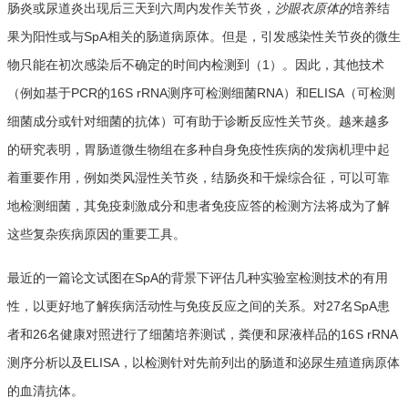
肠炎或尿道炎出现后三天到六周内发作关节炎，
沙眼衣原体的
培养结
果为阳性或与SpA相关的肠道病原体。但是，引发感染性关节炎的微生
物只能在初次感染后不确定的时间内检测到（1）。因此，其他技术
（例如基于PCR的16S rRNA测序可检测细菌RNA）和ELISA（可检测
细菌成分或针对细菌的抗体）可有助于诊断反应性关节炎。越来越多
的研究表明，胃肠道微生物组在多种自身免疫性疾病的发病机理中起
着重要作用，例如类风湿性关节炎，结肠炎和干燥综合征，可以可靠
地检测细菌，其免疫刺激成分和患者免疫应答的检测方法将成为了解
这些复杂疾病原因的重要工具。
最近的一篇论文试图在SpA的背景下评估几种实验室检测技术的有用
性，以更好地了解疾病活动性与免疫反应之间的关系。对27名SpA患
者和26名健康对照进行了细菌培养测试，粪便和尿液样品的16S rRNA
测序分析以及ELISA，以检测针对先前列出的肠道和泌尿生殖道病原体
的血清抗体。