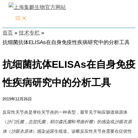
跳
至
内
首页
技术专栏
容
抗细菌抗体ELISAs在自身免疫性疾病研究中的分析工具
抗细菌抗体ELISAs在自身免疫
性疾病研究中的分析工具
2019年12月26日
反应性关节炎是脊柱关节炎的一种表型，最常见于响应肠道病原体
（
沙门氏菌
，
志贺氏菌
，
耶尔森氏菌
和
弯曲杆菌
）的感染或
沙眼衣原
体
（
沙眼衣原体
）感染泌尿生殖道。诊断反应性关节炎需要在症状性