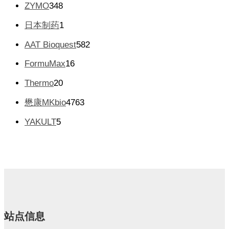
产
3
ZYMO
348
0
品
4
个
1
日本制药
1
8
产
个
个
5
AAT Bioquest
582
品
产
产
8
品
1
FormuMax
16
品
2
6
个
2
Thermo
20
个
产
0
产
4
懋康MKbio
4763
品
个
品
7
产
5
YAKULT
5
6
品
个
3
产
个
品
产
品
站点信息