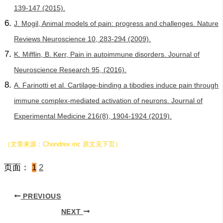
139-147 (2015).
J. Mogil, Animal models of pain: progress and challenges. Nature
Reviews Neuroscience 10, 283-294 (2009).
K. Mifflin, B. Kerr, Pain in autoimmune disorders. Journal of
Neuroscience Research 95, (2016).
A. Farinotti et al. Cartilage-binding a tibodies induce pain through
immune complex-mediated activation of neurons. Journal of
Experimental Medicine 216(8), 1904-1924 (2019).
（文章来源：Chondrex.inc 原文见下页）
页面：
1
2
PREVIOUS
NEXT