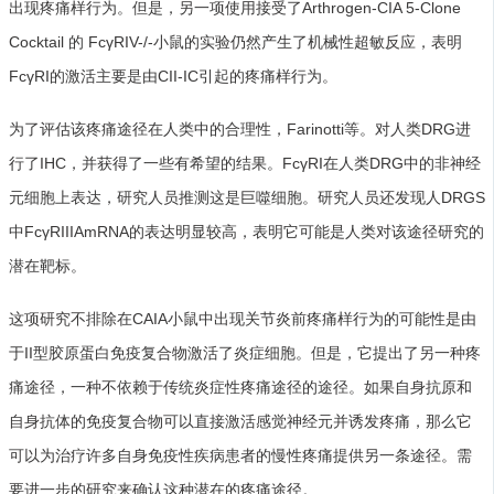
出现疼痛样行为。但是，另一项使用接受了Arthrogen-CIA 5-Clone
Cocktail 的 FcγRIV-/-小鼠的实验仍然产生了机械性超敏反应，表明
FcγRI的激活主要是由CII-IC引起的疼痛样行为。
为了评估该疼痛途径在人类中的合理性，Farinotti等。对人类DRG进
行了IHC，并获得了一些有希望的结果。FcγRI在人类DRG中的非神经
元细胞上表达，研究人员推测这是巨噬细胞。研究人员还发现人DRGS
中FcγRIIIAmRNA的表达明显较高，表明它可能是人类对该途径研究的
潜在靶标。
这项研究不排除在CAIA小鼠中出现关节炎前疼痛样行为的可能性是由
于II型胶原蛋白免疫复合物激活了炎症细胞。但是，它提出了另一种疼
痛途径，一种不依赖于传统炎症性疼痛途径的途径。如果自身抗原和
自身抗体的免疫复合物可以直接激活感觉神经元并诱发疼痛，那么它
可以为治疗许多自身免疫性疾病患者的慢性疼痛提供另一条途径。需
要进一步的研究来确认这种潜在的疼痛途径。