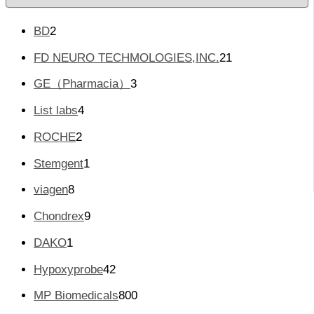
分
类
2
BD
2
个
2
FD NEURO TECHMOLOGIES,INC.
21
产
1
品
3
GE（Pharmacia）
3
个
个
产
4
List labs
4
产
品
个
品
2
ROCHE
2
产
个
品
1
Stemgent
1
产
个
品
8
viagen
8
产
个
品
9
Chondrex
9
产
个
品
1
DAKO
1
产
个
品
4
Hypoxyprobe
42
产
2
品
8
MP Biomedicals
800
个
0