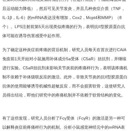
且运动能力降低），然后可见关节发炎，并且几种炎症介质（TNF，
IL-1β，IL-6）的mRNA表达没有增加，Cox2，Mcpt4和MMP）（8
个）。LPS注射前第5天出现类似疼痛的行为，表明抗II型胶原蛋白抗
体可能在诱导伤害感受中起作用。
为了确定这种炎症前疼痛的背后机制，研究人员每天在首次进行CAIA
免疫前1天开始对小鼠施用补体成分5a受体（C5aR）拮抗剂，并继续
进行实验。C5aR拮抗剂未影响关节炎前的疼痛样行为，表明该疼痛机
制不依赖于补体级联反应的激活。此外，非致关节炎的抗II型胶原蛋白
抗体的使用能够诱导机械性超敏反应，而不会损害软骨，这使研究人
员得出结论，即他们研究中的疼痛机制并不依赖于软骨结构的变化。
有了这些发现，研究人员分析了Fcγ受体（FcγR）的激活是另一种可
以解释炎症前疼痛样行为的机制。分析小鼠感觉神经元中的mRNA表