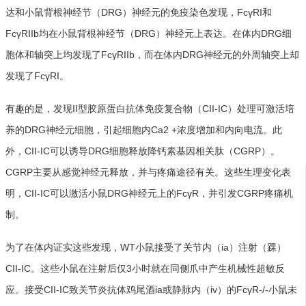
达和小鼠背根神经节（DRG）神经元的免疫染色发现，FcγRI和
FcγRIIb均在小鼠背根神经节（DRG）神经元上表达。在体内DRG细
胞体和轴突上均发现了FcγRIIb，而在体内DRG神经元的外周轴突上却
发现了FcγRI。
有趣的是，发现II型胶原蛋白抗体免疫复合物（CII-IC）处理可激活培
养的DRG神经元细胞，引起细胞内Ca2 +浓度增加和内向电流。此
外，CII-IC可以诱导DRG细胞释放降钙素基因相关肽（CGRP）。
CGRP主要从感觉神经元释放，并与疼痛途径有关。这些生理变化表
明，CII-IC可以激活小鼠DRG神经元上的FcγR，并引发CGRP疼痛机
制。
为了在体内证实这些发现，WT小鼠接受了关节内（ia）注射（踝）
CII-IC。这些小鼠在注射后仅3小时就在同侧爪中产生机械性超敏反
应。接受CII-IC致关节炎抗体鸡尾酒ia或静脉内（iv）的FcγR-/-小鼠未