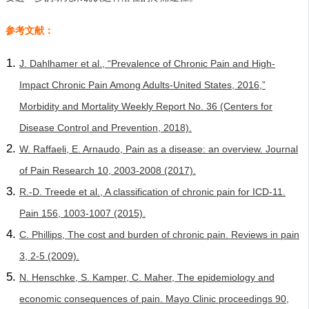
参考文献：
J. Dahlhamer et al., “Prevalence of Chronic Pain and High-
Impact Chronic Pain Among Adults-United States, 2016,”
Morbidity and Mortality Weekly Report No. 36 (Centers for
Disease Control and Prevention, 2018).
W. Raffaeli, E. Arnaudo, Pain as a disease: an overview. Journal
of Pain Research 10, 2003-2008 (2017).
R.-D. Treede et al., A classification of chronic pain for ICD-11.
Pain 156, 1003-1007 (2015).
C. Phillips, The cost and burden of chronic pain. Reviews in pain
3, 2-5 (2009).
N. Henschke, S. Kamper, C. Maher, The epidemiology and
economic consequences of pain. Mayo Clinic proceedings 90,