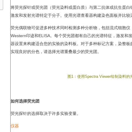
将荧光探针或荧光团（荧光染料或蛋白质）与第二抗体或抗生蛋白
激发和发射光谱特定于分子。使用光谱查看器构建染色面板并比较
荧光偶联物可促进多种技术同时检测多种分析物，包括流式细胞仪，荧光显
Western印迹和ELISA。每个荧光团都有自己的光谱特征，激
器设置来构建适合您的实验的染料板。对于多种标记方案，染整板
实现良好的分色，请选择光谱重叠最少的荧光团。
图1：使用Spectra Viewer绘
如何选择荧光团
荧光探针的选择取决于许多实验变量。
仪器