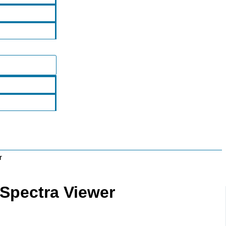
r
tra Viewer