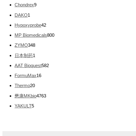
个
品
9
Chondrex
9
产
个
品
1
DAKO
1
产
个
品
4
Hypoxyprobe
42
产
2
品
8
MP Biomedicals
800
个
0
产
3
ZYMO
348
0
品
4
个
1
日本制药
1
8
产
个
个
5
AAT Bioquest
582
品
产
产
8
品
1
FormuMax
16
品
2
6
个
2
Thermo
20
个
产
0
产
4
懋康MKbio
4763
品
个
品
7
产
5
YAKULT
5
6
品
个
3
产
个
品
产
品