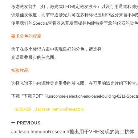
考虑激发能力（灯，激光或LED确定激发波长）以及可用通道和
供最佳灵敏度，而窄带通滤光片可在多种标记应用中区分来自不同
使用我们的Spectra查看器来开发面板并构建特定于您的仪器的染
要求分色的程度
为了在多个标记方案中实现良好的分色，请选择
光谱重叠最少的荧光团。
实验样品
选择光谱不与内源性荧光重叠的荧光团。在可用的滤光片组下检查
下载 “下载PDF”
Fluorophore-selection-and-panel-building-8211-Sp
（文章来源：Jackson ImmunoResearch）
PREVIOUS
Jackson ImmunoResearch推出用于VHH发现的第二抗体