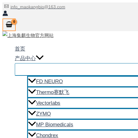
跳
info_maokangbio@163.com
至
内
容
首页
产品中心
FD NEURO
Thermo赛默飞
Vectorlabs
ZYMO
MP Biomedicals
Chondrex