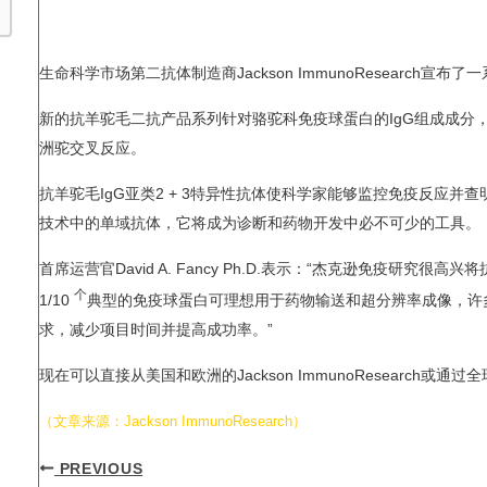
生命科学市场第二抗体制造商Jackson ImmunoResearch
新的抗羊驼毛二抗产品系列针对骆驼科免疫球蛋白的IgG组成成分
洲驼交叉反应。
抗羊驼毛IgG亚类2 + 3特异性抗体使科学家能够监控免疫反应并
技术中的单域抗体，它将成为诊断和药物开发中必不可少的工具。
首席运营官David A. Fancy Ph.D.表示：“杰克逊免疫
个
1/10
典型的免疫球蛋白可理想用于药物输送和超分辨率成像，许
求，减少项目时间并提高成功率。”
现在可以直接从美国和欧洲的Jackson ImmunoResearch或
（文章来源：Jackson ImmunoResearch）
PREVIOUS