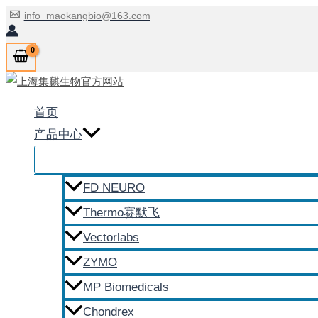
跳
info_maokangbio@163.com
至
内
容
首页
产品中心
FD NEURO
Thermo赛默飞
Vectorlabs
ZYMO
MP Biomedicals
Chondrex