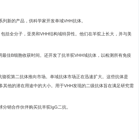
宣布了一系列新的产品，供科学家开发单域VHH抗体。
，包括全分子，亚类和VHH结构域特异性。他们在羊驼上长大，并与美
查明最佳B细胞收获时间。还开发了抗羊驼VHH域抗体，以检测所有免疫
研究很高兴将抗骆驼第二抗体推向市场。单域抗体市场正在迅速扩大。这些抗体是
多其他的潜在用途中的大小。用于VHH发现的二级抗体旨在满足研究需
通过全球分销合作伙伴购买抗羊驼IgG二抗。