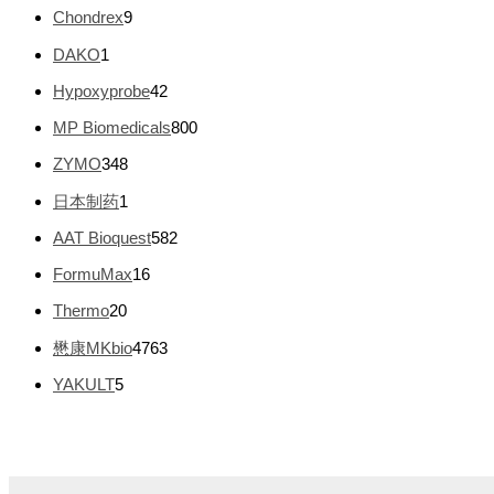
个
品
9
Chondrex
9
产
个
品
1
DAKO
1
产
个
品
4
Hypoxyprobe
42
产
2
品
8
MP Biomedicals
800
个
0
产
3
ZYMO
348
0
品
4
个
1
日本制药
1
8
产
个
个
5
AAT Bioquest
582
品
产
产
8
品
1
FormuMax
16
品
2
6
个
2
Thermo
20
个
产
0
产
4
懋康MKbio
4763
品
个
品
7
产
5
YAKULT
5
6
品
个
3
产
个
品
产
品