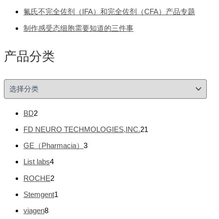
氟氏不完全佐剂（IFA）和完全佐剂（CFA）产品专题
制作感受态细胞需要知道的三件事
产品分类
产
品
分
2
BD
2
类
个
2
FD NEURO TECHMOLOGIES,INC.
21
产
1
品
3
GE（Pharmacia）
3
个
个
产
4
List labs
4
产
品
个
品
2
ROCHE
2
产
个
品
1
Stemgent
1
产
个
品
8
viagen
8
产