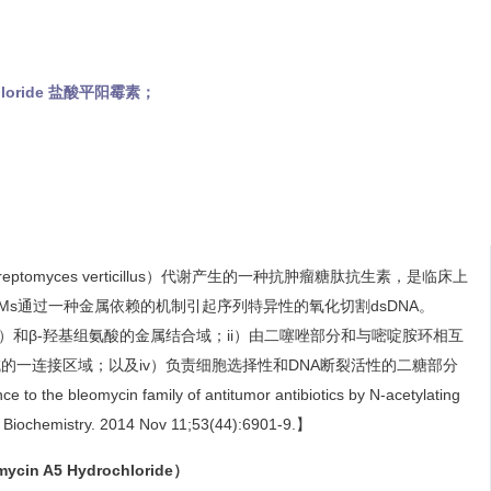
chloride 盐酸平阳霉素；
eptomyces verticillus）代谢产生的一种抗肿瘤糖肽抗生素，是临床上
s通过一种金属依赖的机制引起序列特异性的氧化切割dsDNA。
c acid）和β-羟基组氨酸的金属结合域；ii）由二噻唑部分和与嘧啶胺环相互
合域的一连接区域；以及iv）负责细胞选择性和DNA断裂活性的二糖部分
o the bleomycin family of antitumor antibiotics by N-acetylating
. Biochemistry. 2014 Nov 11;53(44):6901-9.】
n A5 Hydrochloride）