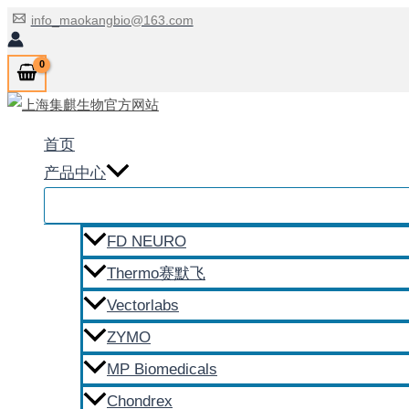
跳
info_maokangbio@163.com
至
内
容
首页
产品中心
FD NEURO
Thermo赛默飞
Vectorlabs
ZYMO
MP Biomedicals
Chondrex