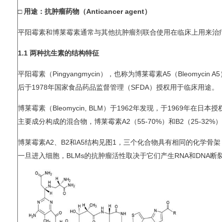
□ 用途：抗肿瘤药物（Anticancer agent）
平阳霉素和博莱霉素通常与其他抗肿瘤剂联合使用在临床上用来治
1.1 两种抗生素的结构特征
平阳霉素（Pingyangmycin），也称为博莱霉素A5（Bleomy
后于1978年国家食品药品监督管理（SFDA）授权用于临床用途。
博莱霉素（Bleomycin, BLM）于1962年发现，于1969年在
主要成分构成的混合物，博莱霉素A2（55-70%）和B2（25-32%
博莱霉素A2、B2和A5结构见图1，三个化合物具有相同的化学骨
一旦进入细胞，BLMs的抗肿瘤活性取决于它们产生RNA和DNA