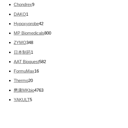
个
品
9
Chondrex
9
产
个
品
1
DAKO
1
产
个
品
4
Hypoxyprobe
42
产
2
品
8
MP Biomedicals
800
个
0
产
3
ZYMO
348
0
品
4
个
1
日本制药
1
8
产
个
个
5
AAT Bioquest
582
品
产
产
8
品
1
FormuMax
16
品
2
6
个
2
Thermo
20
个
产
0
产
4
懋康MKbio
4763
品
个
品
7
产
5
YAKULT
5
6
品
个
3
产
个
品
产
品