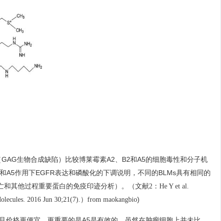
变细胞（GAG生物合成缺陷）比较博莱霉素A2、B2和A5的细胞毒性和分子机
M和A5作用下EGFR表达和磷酸化的下调说明，不同的BLMs具有相同的
亡和其他过程重要蛋白的免疫印迹分析）。
（文献2：He Y et al.
)
Molecules. 2016 Jun 30;21(7).）from maokangbio
一且价格更便宜，更重要的是A5是有效的，虽然在肿瘤细胞上并未比