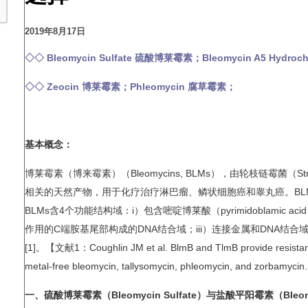
2019年8月17日
◇◇ Bleomycin Sulfate 硫酸博莱霉素；Bleomycin A5 Hydro
◇◇ Zeocin 博莱霉素；Phleomycin 腐草霉素；
基本概念：
博莱霉素（博来霉素）（Bleomycins, BLMs），由轮枝链霉菌（Str
相关的天然产物，用于化疗治疗淋巴瘤、鳞状细胞癌和睾丸癌。BLM
BLMs含4个功能结构域：i）包含嘧啶博莱酸（pyrimidoblami
作用的C端胺基尾部构成的DNA结合域；iii）连接金属和DNA结
[1]。【文献1：Coughlin JM et al. BlmB and TlmB provide resistance t
metal-free bleomycin, tallysomycin, phleomycin, and zorbamycin
一、硫酸博莱霉素（Bleomycin Sulfate）与盐酸平阳霉素（Bleomyci