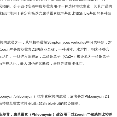
性是必须的。分子遗传实验中腐草霉素用作一种选择性抗生素，其具广谱的
因此能用于鉴定和筛选含腐草霉素抗性基因比如Sh ble基因的各种细
家族的成员之一，从轮枝链霉菌Streptomyces verticillus中分离得到，对
ocin™是腐草霉素D1的商业名称，一种碱性、水溶性、铜离子螯合
活性。一旦进入细胞后，二价铜离子（Cu2+）被还原为一价铜离子
in™被活化，嵌入DNA使其断裂，最终导致细胞死亡。
mycin/phleomycin）抗生素家族的成员，后者是对Phleomycin D1
腐草霉素抗性基因比如Sh ble基因的转染细胞。
所差异，腐草霉素（Phleomycin）建议用于对Zeocin™敏感性比较差