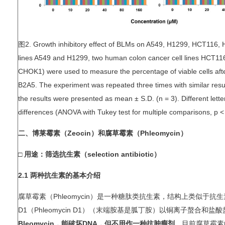
图2. Growth inhibitory effect of BLMs on A549, H1299, HCT116,
lines A549 and H1299, two human colon cancer cell lines HCT11
CHOK1) were used to measure the percentage of viable cells af
B2A5. The experiment was repeated three times with similar resul
the results were presented as mean ± S.D. (n = 3). Different lette
differences (ANOVA with Tukey test for multiple comparisons, p <
二、博莱霉素（Zeocin）和腐草霉素（Phleomycin）
□ 用途：筛选抗生素（selection antibiotic）
2.1 两种抗生素的基本介绍
腐草霉素（Phleomycin）是一种糖肽类抗生素，结构上类似于抗生素B
D1（Phleomycin D1）（末端胺基是胍丁胺）以铜离子螯合和盐
Bleomycin，能破坏DNA，但不用作一种抗肿瘤剂。
目前腐草霉素