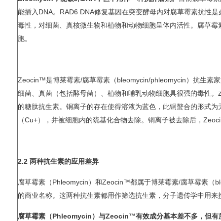
能插入DNA。RAD6 DNA修复基因在突变酵母内对腐草霉素抗
毒性，对细菌、真核微生物和植物和动物细胞呈体内活性。腐草霉素
胞。
Zeocin™是博莱霉素/腐草霉素（bleomycin/phleomycin）抗生素
细菌、真菌（包括酵母菌）、植物和哺乳动物细胞具很强的毒性。Ze
的糖肽抗生素。铜离子的存在使得溶液为蓝色，此铜螯合的形式为无
（Cu+），并被细胞内的巯基化合物去除。铜离子被去除后，Zeoc
2.2 两种抗生素的应用差异
腐草霉素（Phleomycin）和Zeocin™都属于博莱霉素/腐草霉素（bleo
的商业名称。这两种抗生素都用作筛选抗生素，分子遗传学中用来携带
腐草霉素（Phleomycin）与Zeocin™有效成分基本差不多，但有