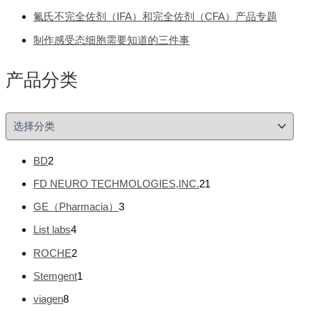
氟氏不完全佐剂（IFA）和完全佐剂（CFA）产品专题
制作感受态细胞需要知道的三件事
产品分类
产
品
分
2
BD
2
类
个
2
FD NEURO TECHMOLOGIES,INC.
21
产
1
品
3
GE（Pharmacia）
3
个
个
产
4
List labs
4
产
品
个
品
2
ROCHE
2
产
个
品
1
Stemgent
1
产
个
品
8
viagen
8
产