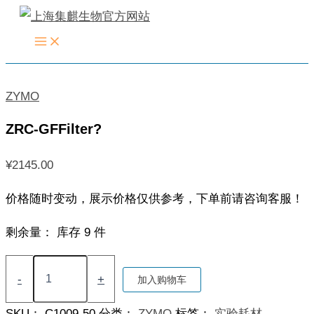
跳
至
内
容
ZYMO
ZRC-GFFilter?
¥
2145.00
价格随时变动，展示价格仅供参考，下单前请咨询客服！
剩余量：
库存 9 件
ZRC-
GFFilter?
-
+
加入购物车
数
量
SKU：
C1009-50
分类：
ZYMO
标签：
实验耗材