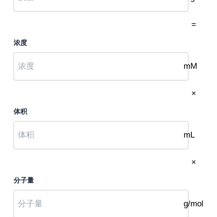
=
浓度
mM
×
体积
mL
×
分子量
g/mol