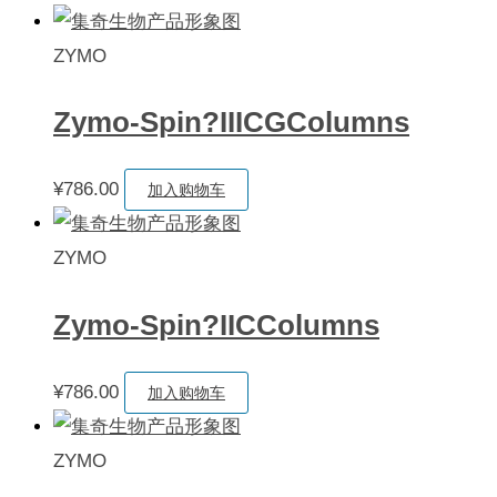
ZYMO
Zymo-Spin?IIICGColumns
¥
786.00
加入购物车
ZYMO
Zymo-Spin?IICColumns
¥
786.00
加入购物车
ZYMO