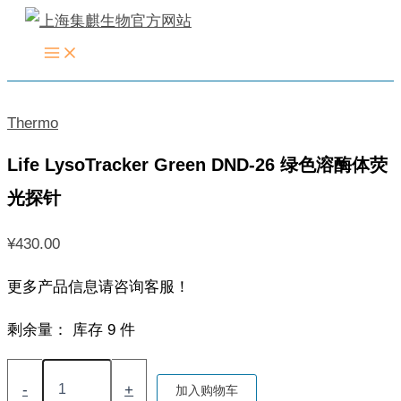
跳
至
内
容
Thermo
Life LysoTracker Green DND-26 绿色溶酶体荧
光探针
¥
430.00
更多产品信息请咨询客服！
剩余量：
库存 9 件
Life
LysoTracker
-
+
加入购物车