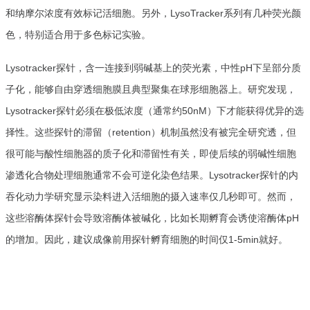
和纳摩尔浓度有效标记活细胞。另外，LysoTracker系列有几种荧光颜
色，特别适合用于多色标记实验。
Lysotracker探针，含一连接到弱碱基上的荧光素，中性pH下呈部分质
子化，能够自由穿透细胞膜且典型聚集在球形细胞器上。研究发现，
Lysotracker探针必须在极低浓度（通常约50nM）下才能获得优异的选
择性。这些探针的滞留（retention）机制虽然没有被完全研究透，但
很可能与酸性细胞器的质子化和滞留性有关，即使后续的弱碱性细胞
渗透化合物处理细胞通常不会可逆化染色结果。Lysotracker探针的内
吞化动力学研究显示染料进入活细胞的摄入速率仅几秒即可。然而，
这些溶酶体探针会导致溶酶体被碱化，比如长期孵育会诱使溶酶体pH
的增加。因此，建议成像前用探针孵育细胞的时间仅1-5min就好。