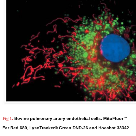
Bovine pulmonary artery endothelial cells. MitoFluor™
Fig 1.
Far Red 680, LysoTracker® Green DND-26 and Hoechst 33342.