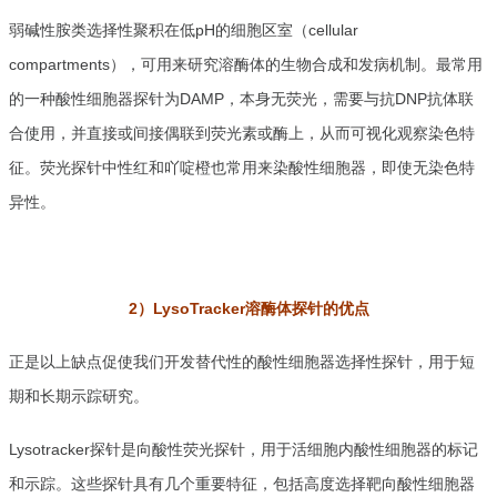
弱碱性胺类选择性聚积在低pH的细胞区室（cellular
compartments），可用来研究溶酶体的生物合成和发病机制。最常用
的一种酸性细胞器探针为DAMP，本身无荧光，需要与抗DNP抗体联
合使用，并直接或间接偶联到荧光素或酶上，从而可视化观察染色特
征。荧光探针中性红和吖啶橙也常用来染酸性细胞器，即使无染色特
异性。
2）LysoTracker
溶酶体探针的优点
正是以上缺点促使我们开发替代性的酸性细胞器选择性探针，用于短
期和长期示踪研究。
Lysotracker探针是向酸性荧光探针，用于活细胞内酸性细胞器的标记
和示踪。这些探针具有几个重要特征，包括高度选择靶向酸性细胞器