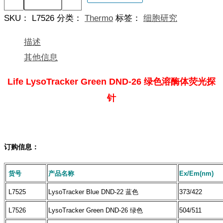
Green
DND-
SKU：
L7526
分类：
Thermo
标签：
细胞研究
26
绿
色
描述
溶
其他信息
酶
体
荧
Life LysoTracker Green DND-26 绿色溶酶体荧光探
光
针
探
针
数
量
订购信息：
货号
产品名称
Ex/Em(nm)
L7525
LysoTracker Blue DND-22 蓝色
373/422
L7526
LysoTracker Green DND-26 绿色
504/511