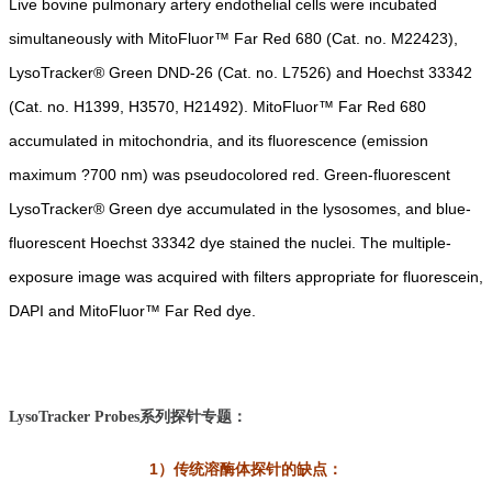
Live bovine pulmonary artery endothelial cells were incubated
simultaneously with MitoFluor™ Far Red 680 (Cat. no. M22423),
LysoTracker® Green DND-26 (Cat. no. L7526) and Hoechst 33342
(Cat. no. H1399, H3570, H21492). MitoFluor™ Far Red 680
accumulated in mitochondria, and its fluorescence (emission
maximum ?700 nm) was pseudocolored red. Green-fluorescent
LysoTracker® Green dye accumulated in the lysosomes, and blue-
fluorescent Hoechst 33342 dye stained the nuclei. The multiple-
exposure image was acquired with filters appropriate for fluorescein,
DAPI and MitoFluor™ Far Red dye.
系列探针专题：
LysoTracker Probes
1）传统溶酶体探针的缺点：