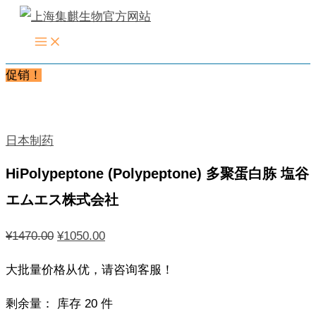
跳
至
内
促销！
容
日本制药
HiPolypeptone (Polypeptone) 多聚蛋白胨 塩谷
エムエス株式会社
原
当
¥
1470.00
¥
1050.00
价
前
大批量价格从优，请咨询客服！
为：
价
¥1470.00。
格
剩余量：
库存 20 件