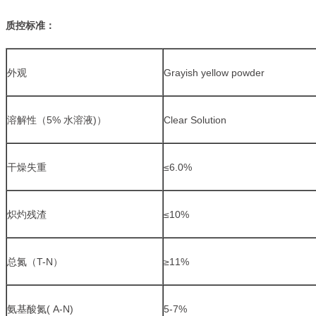
质控标准：
外观
Grayish yellow powder
溶解性（5% 水溶液)）
Clear Solution
干燥失重
≤6.0%
炽灼残渣
≤10%
总氮（T-N）
≥11%
氨基酸氮( A-N)
5-7%