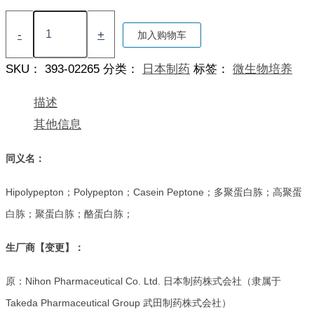
为：
HiPolypeptone
¥1050.00。
(Polypeptone)
-
+
加入购物车
多
聚
SKU：
393-02265
分类：
日本制药
标签：
微生物培养
蛋
白
胨
描述
塩
其他信息
谷
エ
ム
同义名：
エ
ス
Hipolypepton；Polypepton；Casein Peptone；多聚蛋白胨；高聚蛋
株
式
白胨；聚蛋白胨；酪蛋白胨；
会
社
生厂商【变更】：
数
量
原：Nihon Pharmaceutical Co. Ltd. 日本制药株式会社（隶属于
Takeda Pharmaceutical Group 武田制药株式会社）