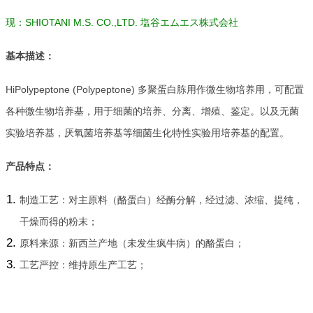
现：SHIOTANI M.S. CO.,LTD. 塩谷エムエス株式会社
基本描述：
HiPolypeptone (Polypeptone) 多聚蛋白胨用作微生物培养用，可配置
各种微生物培养基，用于细菌的培养、分离、增殖、鉴定。以及无菌
实验培养基，厌氧菌培养基等细菌生化特性实验用培养基的配置。
产品特点：
制造工艺：对主原料（酪蛋白）经酶分解，经过滤、浓缩、提纯，
干燥而得的粉末；
原料来源：新西兰产地（未发生疯牛病）的酪蛋白；
工艺严控：维持原生产工艺；