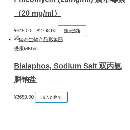
（20 mg/ml）
价
本
¥
648.00
–
¥
2768.00
选择选项
格
产
范
品
懋康MKbio
围：
有
Bialaphos, Sodium Salt 双丙氨
¥648.00
多
至
种
膦钠盐
¥2768.00
变
体。
¥
3680.00
加入购物车
可
在
产
品