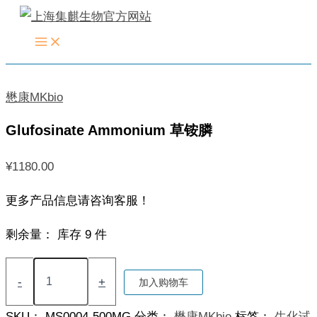
跳
至
内
容
懋康MKbio
Glufosinate Ammonium 草铵膦
¥
1180.00
更多产品信息请咨询客服！
剩余量：
库存 9 件
Glufosinate
Ammonium
-
+
加入购物车
草
铵
SKU：
MS0004-500MG
分类：
懋康MKbio
标签：
生化试