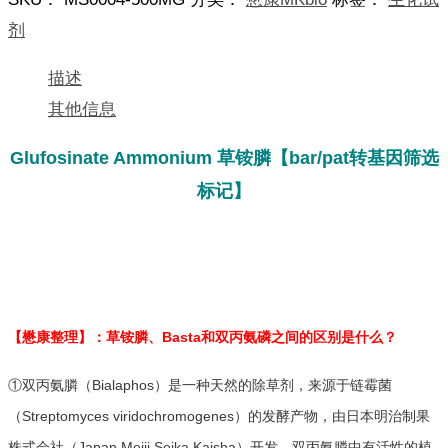
膦
数
剂
量
描述
其他信息
Glufosinate Ammonium 草铵膦【bar/pat转基因筛选
标记】
【懋康整理】：草铵膦、Basta和双丙氨磷之间的区别是什么？
①双丙氨膦（Bialaphos）是一种天然的除草剂，来源于链霉菌
（Streptomyces viridochromogenes）的发酵产物，由日本明治制果
株式会社（Japan Meiji Seika Kaisha）开发。双丙氨膦中有活性的植