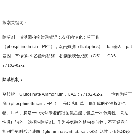
搜索关键词：
除草剂；转基因植物筛选标记；农杆菌转化；草丁膦
（phosphinothricin，PPT）；双丙氨膦（Bialaphos）；bar基因；pat
基因；草铵膦-N-乙酰转移酶；谷氨酰胺合成酶（GS）；CAS：
77182-82-2；
除草机制：
草铵膦（Glufosinate Ammonium，CAS：77182-82-2），也称为草丁
膦（phosphinothricin，PPT），是D-和L-草丁膦组成的外消旋混合
物。L-草丁膦是一种天然来源的细菌氨基酸，也是一种低毒性、高活
性且广谱的非选择性除草剂。作为谷氨酸的结构类似物，不可逆竞争
抑制谷氨酰胺合成酶（glutamine synthetase，GS）活性，破坏GS参