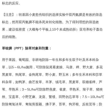
标志的反应。
【注意】：转基因小麦愈伤组织的选择实验中双丙氨膦是有效的筛选
标志，然而双丙氨膦不能杀死未转化细胞。为了得到理想的筛选效
果，建议低密度（大概每个平板上10个未成熟幼胚）亚培养粒子轰击
后的细胞。
草铵膦（PPT）除草对象和剂量：
用于果园、葡萄园、非耕地防除一年生和多年生双子叶及禾本科杂
草，以5～6L/ha施用，可防除鼠尾看麦娘、马唐、稗、野大麦、多花
黑麦草、狗尾草、金狗尾草、野小麦、野玉米；多年生禾本科和莎草
科杂草，如鸭茅、曲芒发草、羊茅、绒毛草、黑麦草、双穗雀稗、芦
苇、早熟禾；3～5L/ha可防除野燕麦、雀麦、早熟禾、辣子草、猪殃
殃、宝盖草、小野芝麻、龙葵、繁缕、田野勿忘草等；7.5～10L/ha可
防除匍匐冰草、匍匐剪股颖、拂子茅、苔草、狗牙根、反枝苋等；防