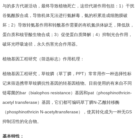
与的多方代谢活动，最终导致植物死亡，这些代谢作用包括：1）干扰
谷氨酰胺合成，导致机体无法进行氨解毒，氨的积累造成细胞膜破
坏；2）导致转氨基作用和转酰基作需要的有机氮供体缺乏，降低肽，
蛋白质和核苷酸生物合成；3）促使蛋白质降解；4）抑制光合作用，
破坏光呼吸途径，永久伤害光合作用器。
植物基因工程研究（筛选标志）作用机理：
植物基因工程研究，草铵膦（草丁膦，PPT）常常用作一种选择性标
记来筛选携带草铵膦抗性基因的转基因植物。目前使用的有来自不同
链霉菌的bar（bialophos resistance）基因和pat（phosphinothricin-
acetyl transferase）基因，它们都可编码草丁膦N-乙酰转移酶
（phosphinothricin N-acetyltransferase），使其转化成为一种无GS
抑制活性的化合物。
基本特性：