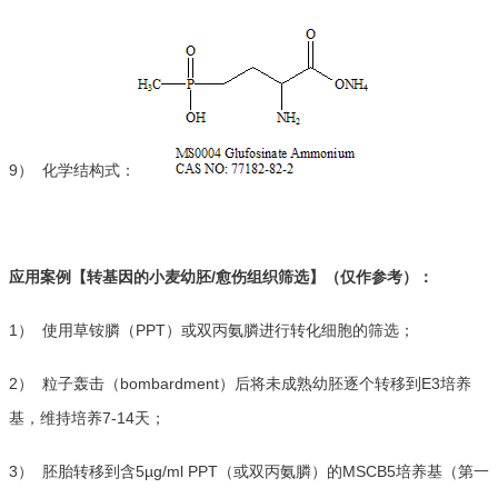
9） 化学结构式：
应用案例【转基因的小麦幼胚/愈伤组织筛选】（仅作参考）：
1） 使用草铵膦（PPT）或双丙氨膦进行转化细胞的筛选；
2） 粒子轰击（bombardment）后将未成熟幼胚逐个转移到E3培养
基，维持培养7-14天；
3） 胚胎转移到含5µg/ml PPT（或双丙氨膦）的MSCB5培养基（第一