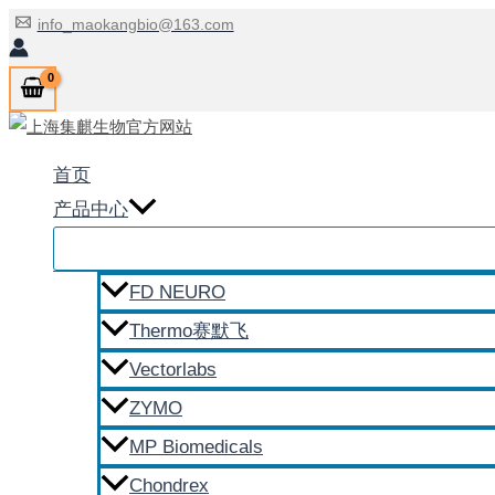
跳
info_maokangbio@163.com
至
内
容
首页
产品中心
FD NEURO
Thermo赛默飞
Vectorlabs
ZYMO
MP Biomedicals
Chondrex