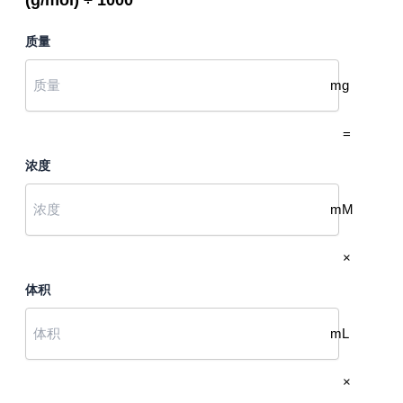
质量
mg
=
浓度
mM
×
体积
mL
×