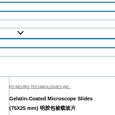
FD NEURO TECHMOLOGIES,INC.
Gelatin-Coated Microscope Slides
(75X25 mm) 明胶包被载玻片