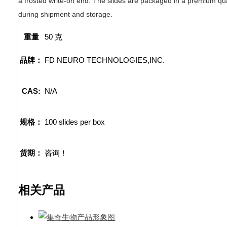
a frosted write-on end. The slides are packaged in a premium qual
during shipment and storage.
重量
50 克
品牌：
FD NEURO TECHNOLOGIES,INC.
CAS:
N/A
规格：
100 slides per box
货期：
咨询！
相关产品