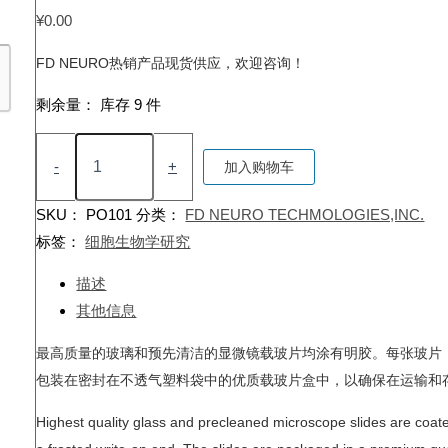
¥
0.00
FD NEURO热销产品现货供应，欢迎咨询！
剩余量：
库存 9 件
Gelatin-
Coated
-
+
加入购物车
Microscope
Slides
SKU：
PO101
分类：
FD NEURO TECHMOLOGIES,INC.
(75X25
标签：
细胞生物学研究
mm)
明
胶
描述
包
其他信息
被
载
最高质量的玻璃和预先清洁的显微镜载玻片均涂有明胶。每张玻片（尺
玻
包装在密封在不透气塑料袋中的优质载玻片盒中，以确保在运输和
片
数
量
Highest quality glass and precleaned microscope slides are coate