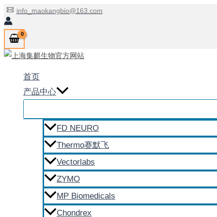
跳
info_maokangbio@163.com
至
内
容
首页
产品中心
FD NEURO
Thermo赛默飞
Vectorlabs
ZYMO
MP Biomedicals
Chondrex