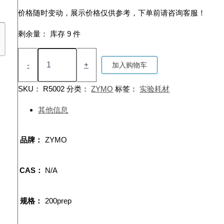
价格随时变动，展示价格仅供参考，下单前请咨询客服！
剩余量：
库存 9 件
EZRNAMethylationKit
数
-
+
加入购物车
量
SKU：
R5002
分类：
ZYMO
标签：
实验耗材
其他信息
品牌：
ZYMO
CAS：
N/A
规格：
200prep