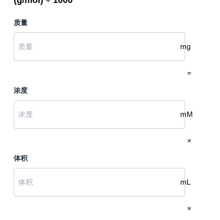
质量
mg
=
浓度
mM
×
体积
mL
×