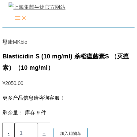
跳
至
内
容
懋康MKbio
Blasticidin S (10 mg/ml) 杀稻瘟菌素S （灭瘟
素）（10 mg/ml）
¥
2050.00
更多产品信息请咨询客服！
剩余量：
库存 9 件
Blasticidin
S
-
+
加入购物车