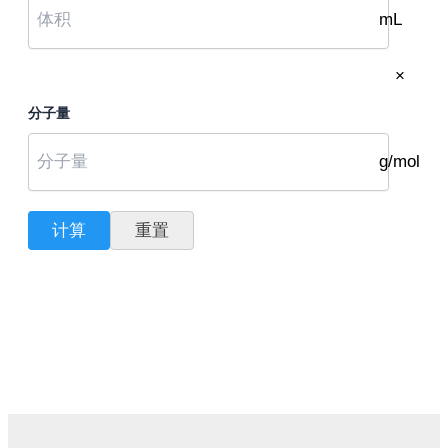
mL
×
分子量
g/mol
计算
重置