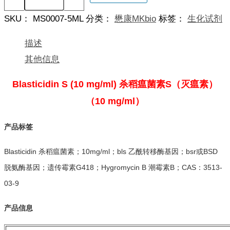
(10
mg/ml)
SKU：
MS0007-5ML
分类：
懋康MKbio
标签：
生化试剂
杀
稻
瘟
描述
菌
其他信息
素
S
（灭
Blasticidin S (10 mg/ml) 杀稻瘟菌素S（灭瘟素）
瘟
（10 mg/ml）
素）
（10
mg/ml）
产品标签
数
量
Blasticidin 杀稻瘟菌素；10mg/ml；bls 乙酰转移酶基因；bsr或BSD
脱氨酶基因；遗传霉素G418；Hygromycin B 潮霉素B；CAS：3513-
03-9
产品信息