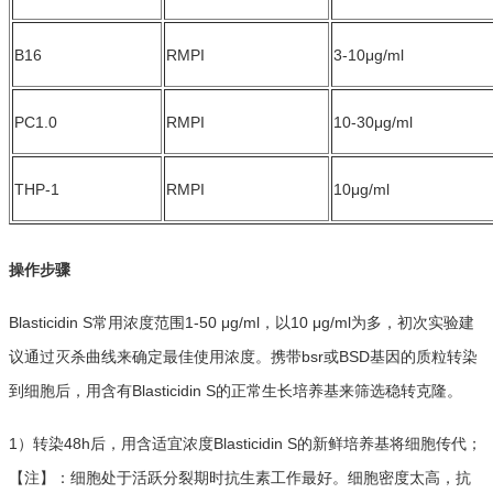
B16
RMPI
3-10μg/ml
PC1.0
RMPI
10-30μg/ml
THP-1
RMPI
10μg/ml
操作步骤
Blasticidin S
常用浓度范围1-50 μg/ml，以10 μg/ml为多，初次实验建
议通过灭杀曲线来确定最佳使用浓度。携带bsr或BSD基因的质粒转染
到细胞后，用含有Blasticidin S的正常生长培养基来筛选稳转克隆。
1）转染48h后，用含适宜浓度Blasticidin S的新鲜培养基将细胞传代；
【注】：细胞处于活跃分裂期时抗生素工作最好。细胞密度太高，抗