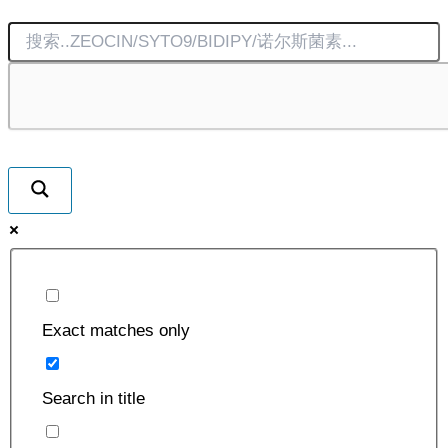
¥2850.00
变
体。
可
在
产
品
页
面
上
选
择
Exact matches only
这
些
Search in title
选
项