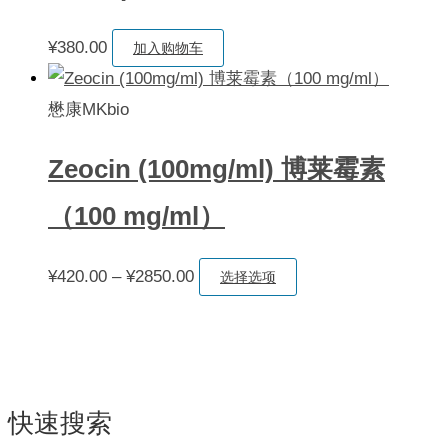
¥
380.00
加入购物车
懋康MKbio
Zeocin (100mg/ml) 博莱霉素
（100 mg/ml）
价
本
¥
420.00
–
¥
2850.00
选择选项
格
产
范
品
围：
有
¥420.00
多
快速搜索
至
种