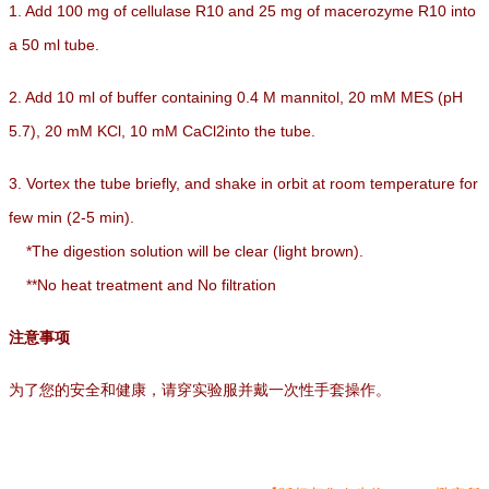
1. Add 100 mg of cellulase R10 and 25 mg of macerozyme R10 into
a 50 ml tube.
2. Add 10 ml of buffer containing 0.4 M mannitol, 20 mM MES (pH
5.7), 20 mM KCl, 10 mM CaCl2into the tube.
3. Vortex the tube briefly, and shake in orbit at room temperature for
few min (2-5 min).
*The digestion solution will be clear (light brown).
**No heat treatment and No filtration
注意事项
为了您的安全和健康，请穿实验服并戴一次性手套操作。