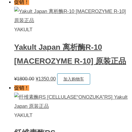
促销！
YAKULT
Yakult Japan 离析酶R-10
[MACEROZYME R-10] 原装正品
原
当
¥
1800.00
¥
1350.00
加入购物车
价
前
促销！
为：
价
¥1800.00。
格
为：
YAKULT
¥1350.00。