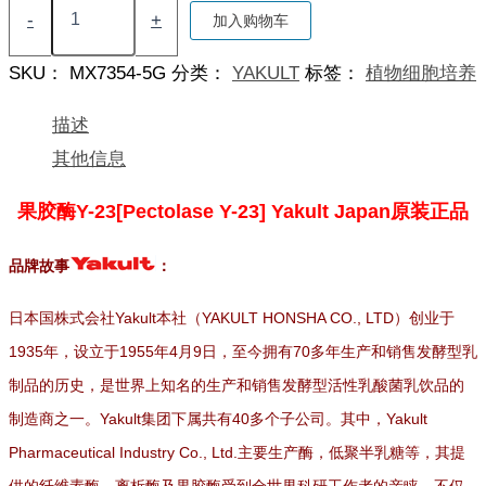
胶
-
+
加入购物车
酶
Y-
SKU：
MX7354-5G
分类：
YAKULT
标签：
植物细胞培养
23
[Pectolase
Y-
描述
23]
其他信息
Yakult
Japan
原
果胶酶Y-23[Pectolase Y-23] Yakult Japan原装正品
装
正
品牌故事
：
品
数
量
日本国株式会社Yakult本社（YAKULT HONSHA CO., LTD）创业于
1935年，设立于1955年4月9日，至今拥有70多年生产和销售发酵型乳
制品的历史，是世界上知名的生产和销售发酵型活性乳酸菌乳饮品的
制造商之一。Yakult集团下属共有40多个子公司。其中，Yakult
Pharmaceutical Industry Co., Ltd.主要生产酶，低聚半乳糖等，其提