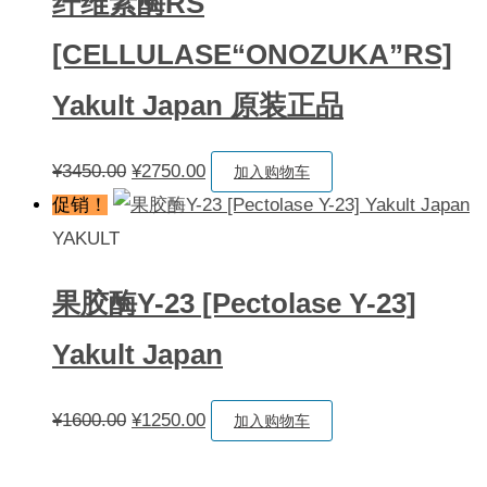
纤维素酶RS
[CELLULASE“ONOZUKA”RS]
Yakult Japan 原装正品
原
当
¥
3450.00
¥
2750.00
加入购物车
价
前
促销！
为：
价
YAKULT
¥3450.00。
格
果胶酶Y-23 [Pectolase Y-23]
为：
¥2750.00。
Yakult Japan
原
当
¥
1600.00
¥
1250.00
加入购物车
价
前
为：
价