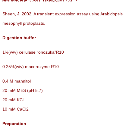
Sheen, J. 2002, A transient expression assay using Arabidopsis
mesophyll protoplasts.
Digestion buffer
1%(w/v) cellulase “onozuka”R10
0.25%(w/v) macerozyme R10
0.4 M mannitol
20 mM MES (pH 5.7)
20 mM KCl
10 mM CaCl2
Preparation