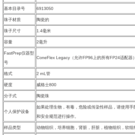
基本目录号
6913050
珠子材质
陶瓷的
珠子尺寸
1.4毫米
容量
2毫升
FastPrep仪器型
ConeFlex Legacy（允许FP96上的所有FP24适配器），
号
格式
2 mL管
硬度
威格士800
分子式
陶瓷珠
如果处理生物，有毒，危险或传染性样品，请使用手
个人保护设备
和安全规范进行操作。
样品类型
动物组织，培养细胞，肾脏，肝脏，植物组织，软组