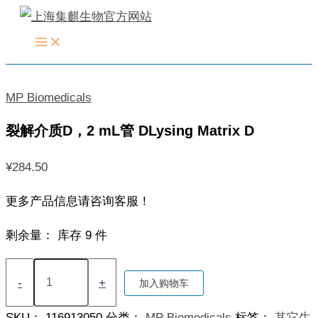
跳
至
内
容
MP Biomedicals
裂解介质D，2 mL管 DLysing Matrix D
¥
284.50
更多产品信息请咨询客服！
剩余量：
库存 9 件
裂
解
-
+
加入购物车
介
质
SKU：
116913050
分类：
MP Biomedicals
标签：
其它生