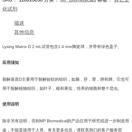
D，
2
化试剂
mL
管
描述
DLysing
Matrix
其他信息
D
数
Lysing Matrix D 2 mL试管包含1.4 mm陶瓷球，并带有绿色盖子。
量
应用须知
裂解基质D主要用于裂解较软的组织，如脑，肝，肾，肺和脾。它也可
用于裂解植物组织，如叶子，根和果实，培养的细胞和整个昆虫。
使用说明
除非另有说明，否则MP Biomedical的产品仅用于研究或进一步制造用
途，不能直接用于人类。有关更多信息，请联系我们的客户服务部