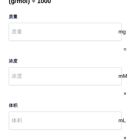
(g/mol) ÷ 1000
质量
mg
=
浓度
mM
×
体积
mL
×