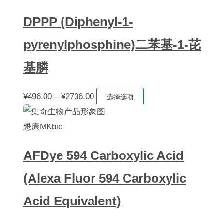
产
选
品
项
DPPP (Diphenyl-1-
页
pyrenylphosphine)二苯基-1-芘
面
上
基膦
选
择
价
本
¥
496.00
–
¥
2736.00
选择选项
这
格
产
些
范
品
懋康MKbio
选
围：
有
项
AFDye 594 Carboxylic Acid
¥496.00
多
至
种
(Alexa Fluor 594 Carboxylic
¥2736.00
变
Acid Equivalent)
体。
可