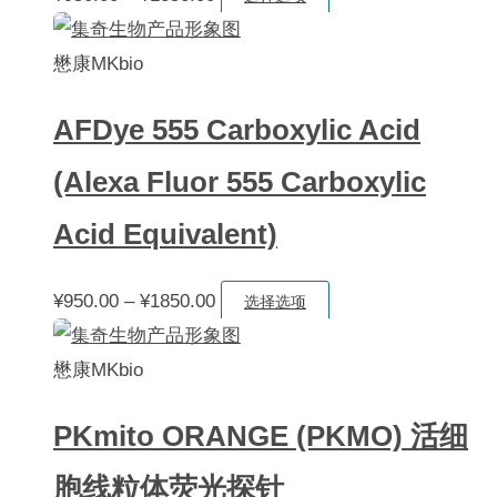
格
产
产
选
范
品
懋康MKbio
品
项
围：
有
页
AFDye 555 Carboxylic Acid
¥950.00
多
面
至
种
上
(Alexa Fluor 555 Carboxylic
¥1850.00
变
选
Acid Equivalent)
体。
择
可
这
价
本
¥
950.00
–
¥
1850.00
在
选择选项
些
格
产
产
选
范
品
懋康MKbio
品
项
围：
有
页
PKmito ORANGE (PKMO) 活细
¥950.00
多
面
至
种
上
胞线粒体荧光探针