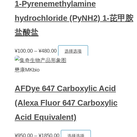
品
1-Pyrenemethylamine
¥90.00
多
页
至
种
hydrochloride (PyNH2) 1-芘甲胺
面
¥500.00
变
上
盐酸盐
体。
选
可
择
价
本
¥
100.00
–
¥
480.00
在
选择选项
这
格
产
产
些
范
品
懋康MKbio
品
选
围：
有
页
项
AFDye 647 Carboxylic Acid
¥100.00
多
面
至
种
上
(Alexa Fluor 647 Carboxylic
¥480.00
变
选
Acid Equivalent)
体。
择
可
这
价
本
¥
950.00
–
¥
1850.00
在
选择选项
些