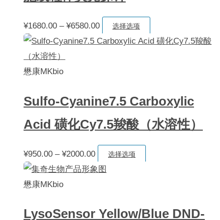
¥1850.00
变
选
体。
择
价
本
¥
1680.00
–
¥
6580.00
选择选项
可
这
格
产
在
些
范
品
产
选
围：
有
懋康MKbio
品
项
¥1680.00
多
页
Sulfo-Cyanine7.5 Carboxylic
至
种
面
¥6580.00
变
Acid 磺化Cy7.5羧酸（水溶性）
上
体。
选
可
价
本
¥
950.00
–
¥
2000.00
选择选项
择
在
格
产
这
产
范
品
懋康MKbio
些
品
围：
有
选
页
LysoSensor Yellow/Blue DND-
¥950.00
多
项