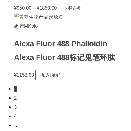
价
本
¥
950.00
–
¥
1850.00
在
选择选项
格
产
产
范
品
懋康MKbio
品
围：
有
页
Alexa Fluor 488 Phalloidin
¥950.00
多
面
至
种
上
Alexa Fluor 488标记鬼笔环肽
¥1850.00
变
选
体。
择
¥
1158.00
加入购物车
可
这
1
在
些
2
产
选
3
品
项
4
页
…
面