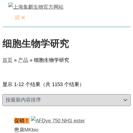
跳
至
内
容
细胞生物学研究
首页
产品
细胞生物学研究
按
显示 1-12 个结果（共 1153 个结果）
最
新
内
促销！
容
懋康MKbio
排