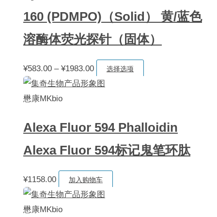
面
至
种
160 (PDMPO)（Solid） 黄/蓝色
上
¥2000.00
变
选
溶酶体荧光探针（固体）
体。
择
可
这
价
本
¥
583.00
–
¥
1983.00
在
选择选项
些
格
产
产
选
范
品
懋康MKbio
品
项
围：
有
页
Alexa Fluor 594 Phalloidin
¥583.00
多
面
至
种
上
Alexa Fluor 594标记鬼笔环肽
¥1983.00
变
选
体。
择
¥
1158.00
加入购物车
可
这
在
些
懋康MKbio