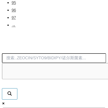
95
上
96
选
97
择
→
这
些
选
项