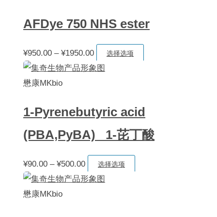
序
AFDye 750 NHS ester
价
本
¥
950.00
–
¥
1950.00
选择选项
格
产
范
品
懋康MKbio
围：
有
1-Pyrenebutyric acid
¥950.00
多
至
种
(PBA,PyBA) 1-芘丁酸
¥1950.00
变
体。
价
本
¥
90.00
–
¥
500.00
选择选项
可
格
产
在
范
品
懋康MKbio
产
围：
有