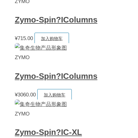
ZYMO
Zymo-Spin?IColumns
¥
715.00
加入购物车
ZYMO
Zymo-Spin?IColumns
¥
3060.00
加入购物车
ZYMO
Zymo-Spin?IC-XL