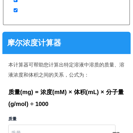
摩尔浓度计算器
本计算器可帮助您计算出特定溶液中溶质的质量、溶
液浓度和体积之间的关系，公式为：
质量(mg) = 浓度(mM) × 体积(mL) × 分子量
(g/mol) ÷ 1000
质量