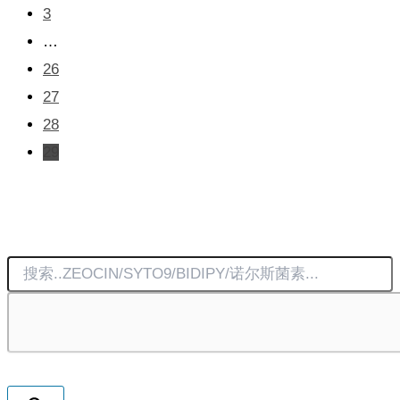
3
…
26
27
28
29