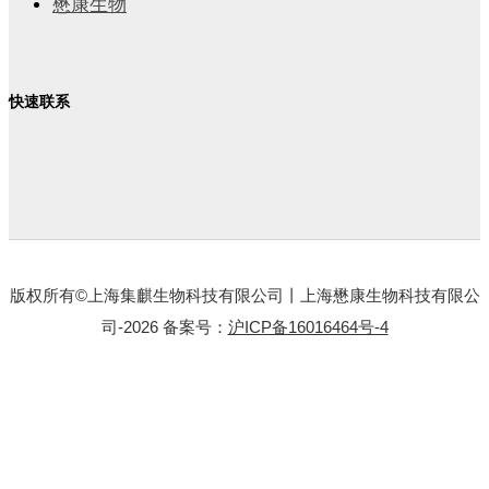
懋康生物
快速联系
版权所有©上海集麒生物科技有限公司丨上海懋康生物科技有限公
司-2026 备案号：
沪ICP备16016464号-4