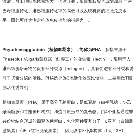
激后，可出现细胞体积增大，代谢旺盛，蛋白和核酸合成增加,即向淋
巴母细胞转化。淋巴细胞转化率的高低可以反映机体的细胞免疫水
平，因此可作为测定机体免疫功能的指标之一。
Phytohemagglutinin（植物血凝素），简称为PHA
，多指来源于
Phaseolus Vulgaris菜豆属（红腰豆）的凝集素（lectin），常用于人
淋巴细胞培养物的促有丝分裂原（mitogen），具有促进有丝分裂和诱
导干扰素分泌的活性。PHA诱导B细胞活化效应比较弱，主要用做T细
胞活化诱导剂。
植物血凝素（PHA）属于高分子糖蛋白，是低聚糖（由半乳糖，N-乙
酰葡糖胺和甘露糖所构成）和蛋白质形成的复合物。由4个亚基通过非
共价键结合形成的四聚体糖蛋白，包含两种亚基分子，L亚基（白细胞
凝集素）和E（红细胞凝集素），因此含有5种异构体（L4, L3E1,