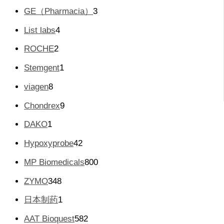
1
品
3
GE（Pharmacia）
3
个
个
产
4
List labs
4
产
品
个
品
2
ROCHE
2
产
个
品
1
Stemgent
1
产
个
品
8
viagen
8
产
个
品
9
Chondrex
9
产
个
品
1
DAKO
1
产
个
品
4
Hypoxyprobe
42
产
2
品
8
MP Biomedicals
800
个
0
产
3
ZYMO
348
0
品
4
个
1
日本制药
1
8
产
个
个
5
AAT Bioquest
582