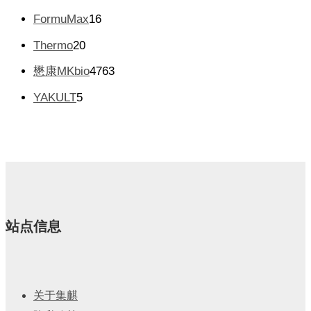
品
产
产
8
品
1
FormuMax
16
品
2
6
个
2
Thermo
20
个
产
0
产
4
懋康MKbio
4763
品
个
品
7
产
5
YAKULT
5
6
品
个
3
产
个
品
产
品
站点信息
关于集麒