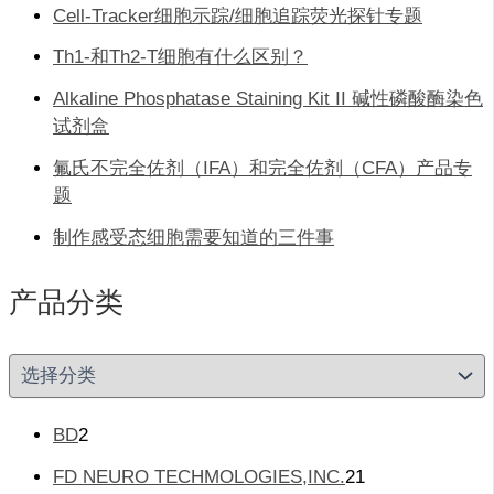
Cell-Tracker细胞示踪/细胞追踪荧光探针专题
Th1-和Th2-T细胞有什么区别？
Alkaline Phosphatase Staining Kit II 碱性磷酸酶染色
试剂盒
氟氏不完全佐剂（IFA）和完全佐剂（CFA）产品专
题
制作感受态细胞需要知道的三件事
产品分类
产
品
分
类
2
BD
2
个
2
FD NEURO TECHMOLOGIES,INC.
21
产