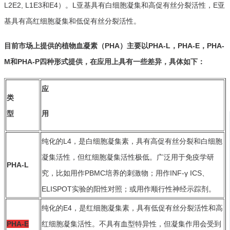
L2E2, L1E3和E4）。L亚基具有白细胞凝集和高促有丝分裂活性，E亚
基具有高红细胞凝集和低促有丝分裂活性。
目前市场上提供的
植物血凝素（PHA）主要以PHA-L，PHA-E，PHA-
M和PHA-P四种形式提供
，在应用上具有一些差异，具体如下：
应
类
型
用
纯化的L4，是白细胞凝集素，具有高促有丝分裂和白细胞
凝集活性，但红细胞凝集活性极低。广泛用于免疫学研
PHA-L
究，比如用作PBMC培养的刺激物；用作INF-γ ICS、
ELISPOT实验的阳性对照；或用作顺行性神经示踪剂。
纯化的E4，是红细胞凝集素，具有低促有丝分裂活性和高
PHA-E
红细胞凝集活性。不具有血型特异性，但凝集作用会受到